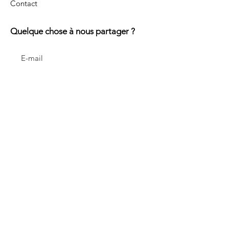
Contact
Quelque chose à nous partager ?
Écrivez-nous !
Mentions légales
Politique en matière de cookies
Politique de confidentialité