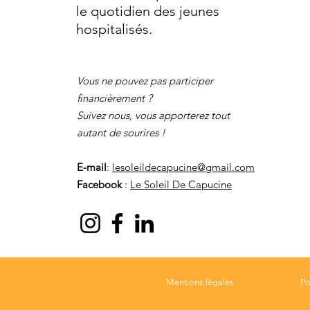
le quotidien des jeunes
hospitalisés.
Vous ne pouvez pas participer
financièrement ?
Suivez nous, vous apporterez tout
autant de sourires !
E-mail
:
lesoleildecapucine@gmail.com
Facebook
:
Le Soleil De Capucine
Mentions légales
Po