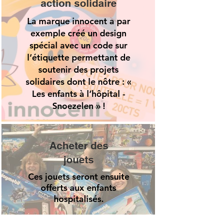
action solidaire
La marque innocent a par
exemple créé un design
spécial avec un code sur
l’étiquette permettant de
soutenir des projets
solidaires dont le nôtre : «
Les enfants à l’hôpital -
Snoezelen » !
Acheter des
jouets
Ces jouets seront ensuite
offerts aux enfants
hospitalisés.