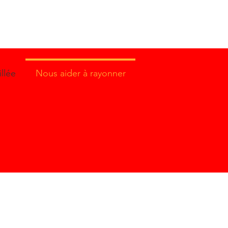
llée
Nous aider à rayonner