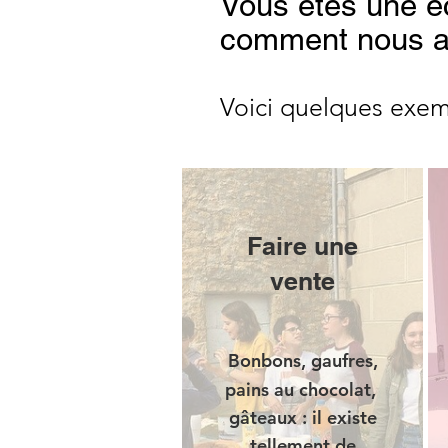
Vous êtes une é
comment nous a
Voici quelques exem
Faire une
vente
Bonbons,
gaufres,
pains au chocolat,
gâteaux : il existe
tellement de