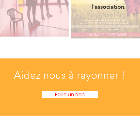
l’association.
Aidez nous à rayonner !
Faire un don