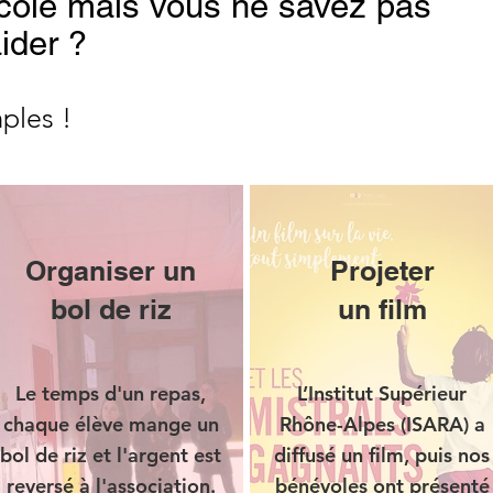
cole mais vous ne savez pas
ider ?
ples !
Organiser un
Projeter
bol de riz
un film
Le temps d'un repas,
L’Institut Supérieur
chaque élève mange un
Rhône-Alpes (ISARA) a
bol de riz et l'argent est
diffusé un film, puis nos
reversé à l'association.
bénévoles ont présenté